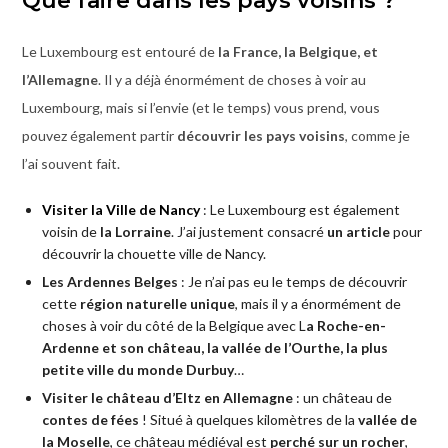
Que faire dans les pays voisins ?
Le Luxembourg est entouré de
la France, la Belgique, et
l’Allemagne
. Il y a déjà énormément de choses à voir au
Luxembourg, mais si l’envie (et le temps) vous prend, vous
pouvez également partir
découvrir les pays voisins
, comme je
l’ai souvent fait.
Visiter la Ville de Nancy
: Le Luxembourg est également
voisin de
la Lorraine
. J’ai justement consacré
un article
pour
découvrir la chouette ville de Nancy.
Les Ardennes Belges
: Je n’ai pas eu le temps de découvrir
cette
région naturelle unique
, mais il y a énormément de
choses à voir du côté de la Belgique avec L
a Roche-en-
Ardenne et son château, la vallée de l’Ourthe, la plus
petite ville du monde Durbuy
…
Visiter le château d’Eltz en Allemagne
: un château de
contes de fées
! Situé à quelques kilomètres de la
vallée de
la Moselle
, ce château médiéval est
perché sur un rocher
,