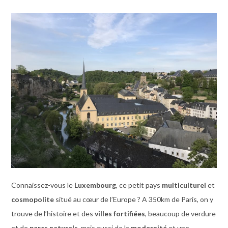
Connaissez-vous le
Luxembourg
, ce petit pays
multiculturel
et
cosmopolite
situé au cœur de l’Europe ? A 350km de Paris, on y
trouve de l’histoire et des
villes fortifiées
, beaucoup de verdure
et de
parcs naturels
, mais aussi de la
modernité
et une