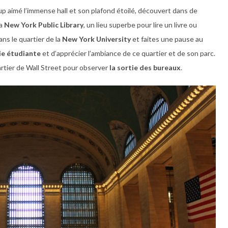
coup aimé l’immense hall et son plafond étoilé, découvert dans de
la
New York Public Library
, un lieu superbe pour lire un livre ou
ans le quartier de la
New York University
et faites une pause au
vie étudiante
et d’apprécier l’ambiance de ce quartier et de son parc.
artier de Wall Street pour observer
la sortie des bureaux
.