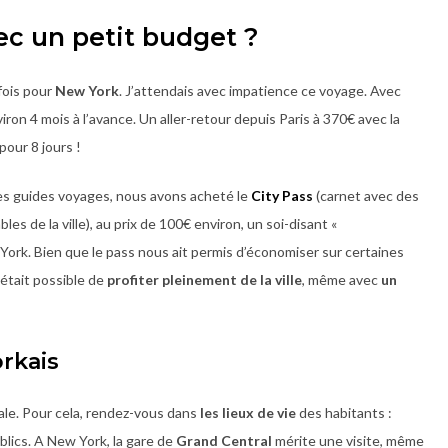
ec un petit budget ?
fois pour
New York
. J’attendais avec impatience ce voyage. Avec
ron 4 mois à l’avance. Un aller-retour depuis Paris à 370€ avec la
our 8 jours !
es guides voyages, nous avons acheté le
City Pass
(carnet avec des
es de la ville), au prix de 100€ environ, un soi-disant «
York. Bien que le pass nous ait permis d’économiser sur certaines
était possible de
profiter pleinement de la ville
, même avec
un
rkais
cale. Pour cela, rendez-vous dans
les lieux de vie
des habitants :
ublics. A New York, la gare de
Grand Central
mérite une visite, même